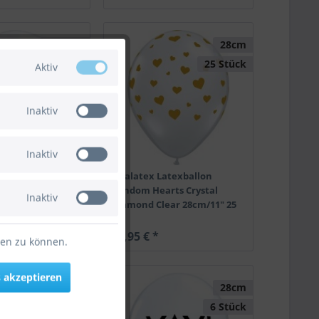
2-Seitig
28cm
28cm
25 Stück
Aktiv
25 Stück
Inaktiv
Inaktiv
atexballon Mrs.
Qualatex Latexballon
/11" 25 Stück
Random Hearts Crystal
Inaktiv
Diamond Clear 28cm/11" 25
Stück
16,95 € *
ten zu können.
 akzeptieren
28cm
28cm
25 Stück
6 Stück