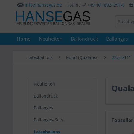
info@hansegas.de
Hotline
+49 40 18024291-0
Home
Neuheiten
Ballondruck
Ballongas
Latexballons
Rund (Qualatex)
28cm/11"
Neuheiten
Quala
Ballondruck
Ballongas
Ballongas-Sets
Topseller
Latexballons