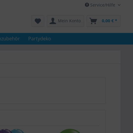
Service/Hilfe
Mein Konto
0,00 € *
nzubehör
Partydeko