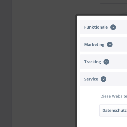
Funktionale
Marketing
Tracking
Qualatex Lat
OR SHE? 28cm
Service
17,95 € *
Diese Website
Datenschutz