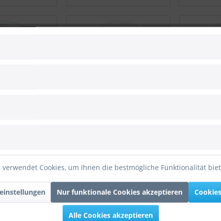
2-Seitig
28cm
28cm
25 Stück
25 Stück
exballon HE?
Qualatex Latexballon
Qualatex L
/11" 25 Stück
Minnie Mouse Silhouette
White 28cm
28cm/11" 25 Stück
13,95 € *
12,95 € *
 verwendet Cookies, um Ihnen die bestmögliche Funktionalität bie
einstellungen
Nur funktionale Cookies akzeptieren
Cookies
28cm
28cm
25 Stück
6 Stück
Alle Cookies akzeptieren