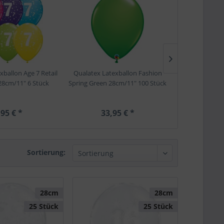
xballon Age 7 Retail
Qualatex Latexballon Fashion
Qualatex Lat
28cm/11" 6 Stück
Spring Green 28cm/11" 100 Stück
Caribbean Bl
S
,95 € *
33,95 € *
33,
Sortierung:
28cm
28cm
25 Stück
25 Stück