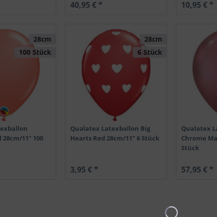
40,95 € *
10,95 € *
28cm
28cm
100 Stück
6 Stück
texballon
Qualatex Latexballon Big
Qualatex L
l 28cm/11" 100
Hearts Red 28cm/11" 6 Stück
Chrome Ma
Stück
3,95 € *
57,95 € *