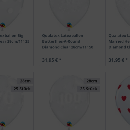
exballon Big
Qualatex Latexballon
Qualatex L
lear 28cm/11" 25
Butterflies-A-Round
Married He
Diamond Clear 28cm/11" 50
Diamond Cl
Stück
31,95 € *
31,95 € *
28cm
28cm
25 Stück
25 Stück