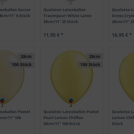
exballon Soccer
Qualatex Latexballon
Qualatex L
28cm/11" 6 Stück
Traumpaar! White Latex
Doves Crys
28cm/11" 25 Stück
28cm/11" 2
11,95 € *
16,95 € *
28cm
28cm
100 Stück
100 Stück
exballon Pastel
Qualatex Latexballon Pastel
Qualatex L
8cm/11" 100
Pearl Lemon Chiffon
Lemon Chif
28cm/11" 100 Stück
Stück