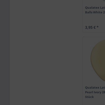
Qualatex Lat
Balls White 
3,95 € *
Qualatex Lat
Pearl Ivory 2
Stück