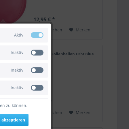
12,95 € *
Vergleichen
Merken
Aktiv
Inaktiv
Anagram Folienballon Orbz Blue
40cm/16"
Inaktiv
Inaktiv
7,95 € *
ten zu können.
Vergleichen
Merken
 akzeptieren