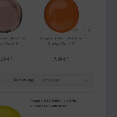
lienballon Orbz
Anagram Folienballon Orbz
Anagram Fol
ld 40cm/16"
Orange 40cm/16"
Purple
,95 € *
7,95 € *
7,9
Sortierung:
Anagram Folienballon Orbz
Vibrant Gelb 40cm/16"