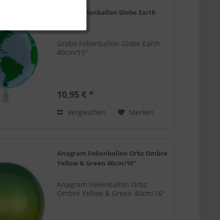
Grabo Folienballon Globe Earth
40cm/15"
Grabo Folienballon Globe Earth
40cm/15"
10,95 € *
Vergleichen
Merken
Anagram Folienballon Orbz Ombré
Yellow & Green 40cm/16"
Anagram Folienballon Orbz
Ombré Yellow & Green 40cm/16"