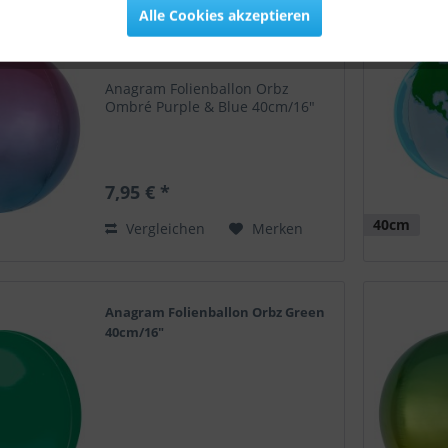
Alle Cookies akzeptieren
Anagram Folienballon Orbz Ombré
Purple & Blue 40cm/16"
Anagram Folienballon Orbz
Ombré Purple & Blue 40cm/16"
7,95 € *
40cm
Vergleichen
Merken
Anagram Folienballon Orbz Green
40cm/16"