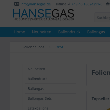
info@hansegas.de
Hotline
+49 40 18024291-0
Home
Neuheiten
Ballondruck
Ballongas
Folienballons
Orbz
Neuheiten
Folie
Ballondruck
Ballongas
Ballongas-Sets
Topseller
Latexballons