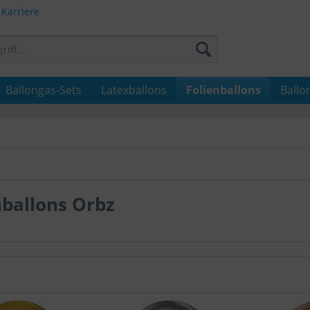
Karriere
Ballongas-Sets
Latexballons
Folienballons
Ballo
nballons Orbz