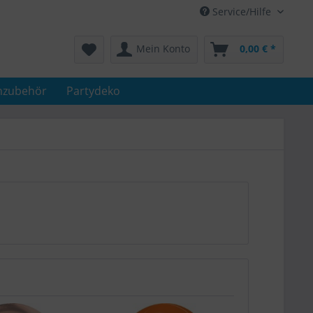
Service/Hilfe
Mein Konto
0,00 € *
nzubehör
Partydeko