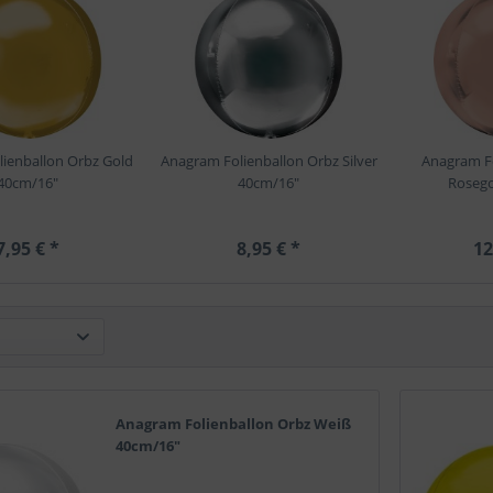
ienballon Orbz Gold
Anagram Folienballon Orbz Silver
Anagram Fo
40cm/16"
40cm/16"
Rosego
7,95 € *
8,95 € *
12
Anagram Folienballon Orbz Weiß
40cm/16"