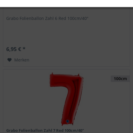
Grabo Folienballon Zahl 6 Red 100cm/40"
6,95 € *
Merken
100cm
Grabo Folienballon Zahl 7 Red 100cm/40"