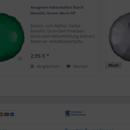
Anagram Folienballon Rund
Metallic Green 45cm/18"
Details zum Ballon: Farbe:
Metallic Grün Durchmesser:
45cm (mit Heliumfüllung kleiner)
Material: metallbedampfte
Mikrofolie Form: Rund Haltbarkeit
der Ballonfüllung: Luftfüllung =
2,95 € *
mehrere Wochen haltbar
Heliumfüllung = Flugdauer: ca. 5-
45cm
Vergleichen
Merken
7...