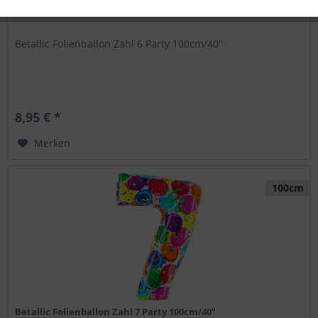
Betallic Folienballon Zahl 6 Party 100cm/40"
8,95 € *
Merken
100cm
Betallic Folienballon Zahl 7 Party 100cm/40"