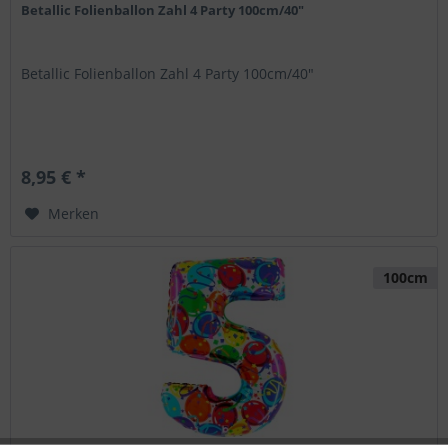
Betallic Folienballon Zahl 4 Party 100cm/40"
Betallic Folienballon Zahl 4 Party 100cm/40"
8,95 € *
Merken
100cm