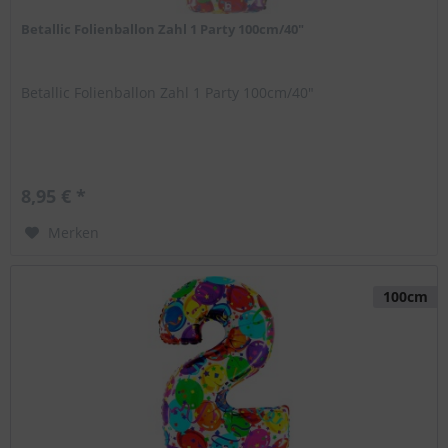
Betallic Folienballon Zahl 1 Party 100cm/40"
Betallic Folienballon Zahl 1 Party 100cm/40"
8,95 € *
Merken
100cm