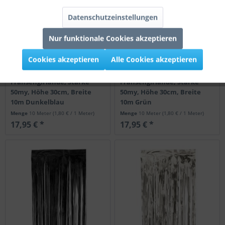
Datenschutzeinstellungen
Nur funktionale Cookies akzeptieren
Cookies akzeptieren
Alle Cookies akzeptieren
Fransengirlande, Stärke
Fransengirlande, Stärke
50my, Höhe 30cm, Breite
50my, Höhe 30cm, Breite
10m Dunkelblau
10m Grün
Menge
10 Meter
(1,80 € / 1 Meter)
Menge
10 Meter
(1,80 € / 1 Meter)
17,95 € *
17,95 € *