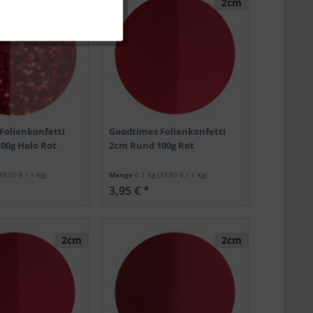
2cm
2cm
Folienkonfetti
Goodtimes Folienkonfetti
00g Holo Rot
2cm Rund 100g Rot
39,50 € / 1 Kg)
Menge
0.1 Kg
(39,50 € / 1 Kg)
3,95 € *
2cm
2cm