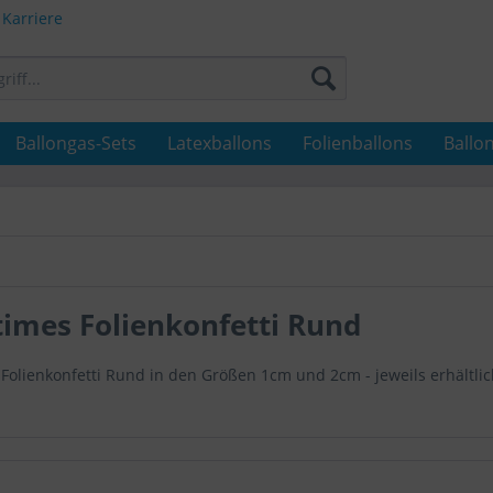
Karriere
Ballongas-Sets
Latexballons
Folienballons
Ballo
imes Folienkonfetti Rund
Folienkonfetti Rund in den Größen 1cm und 2cm - jeweils erhältli