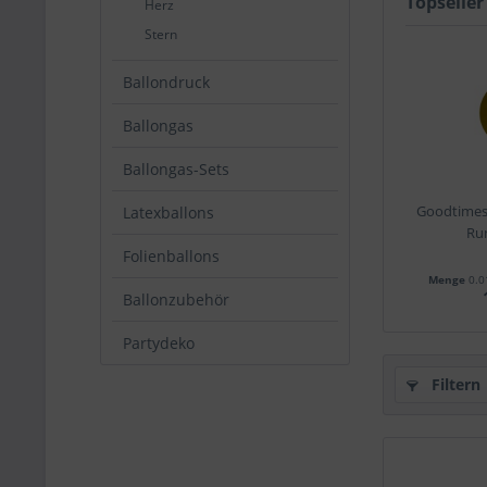
Topseller
Herz
Stern
Ballondruck
Ballongas
Ballongas-Sets
Goodtimes 
Latexballons
Ru
Folienballons
Menge
0.0
Ballonzubehör
Partydeko
Filtern