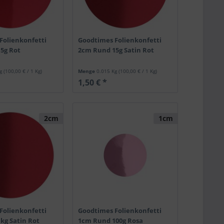
Folienkonfetti
Goodtimes Folienkonfetti
5g Rot
2cm Rund 15g Satin Rot
Kg
(100,00 € / 1 Kg)
Menge
0.015 Kg
(100,00 € / 1 Kg)
1,50 € *
2cm
1cm
Folienkonfetti
Goodtimes Folienkonfetti
kg Satin Rot
1cm Rund 100g Rosa