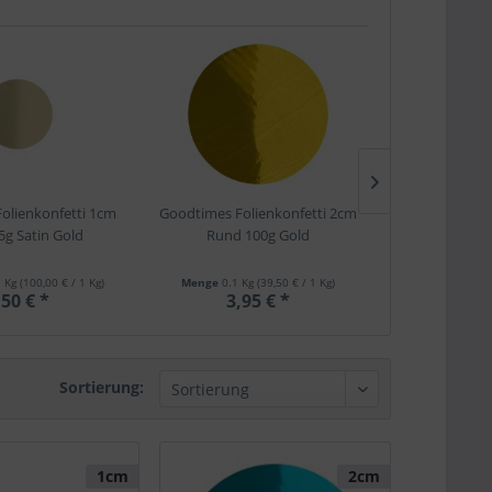
olienkonfetti 1cm
Goodtimes Folienkonfetti 2cm
Goodtimes Fo
g Satin Gold
Rund 100g Gold
Rund 
5 Kg
(100,00 € / 1 Kg)
Menge
0.1 Kg
(39,50 € / 1 Kg)
Menge
0.015 
,50 € *
3,95 € *
1,5
Sortierung:
1cm
2cm