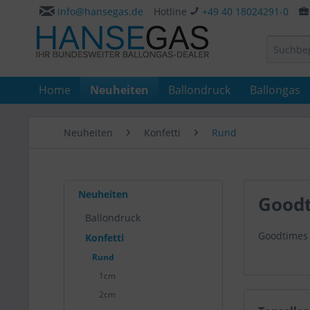
info@hansegas.de
Hotline
+49 40 18024291-0
Home
Neuheiten
Ballondruck
Ballongas
Neuheiten
Konfetti
Rund
Neuheiten
Goodt
Ballondruck
Goodtimes 
Konfetti
Rund
1cm
2cm