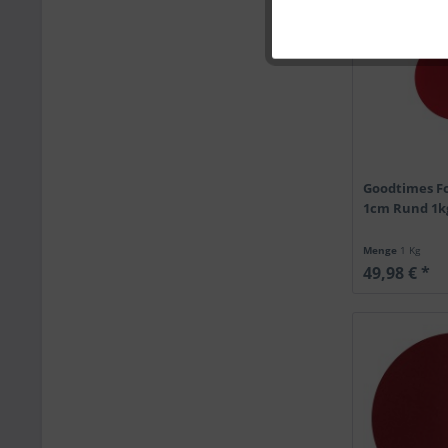
Goodtimes Fo
1cm Rund 1k
Menge
1 Kg
49,98 € *