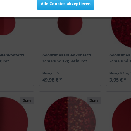
1cm
1cm
Alle Cookies akzeptieren
lienkonfetti
Goodtimes Folienkonfetti
Goodtimes 
g Rot
1cm Rund 1kg Satin Rot
2cm Rund 1
Menge
1 Kg
Menge
0.1 Kg
(
49,98 € *
3,95 € *
2cm
2cm