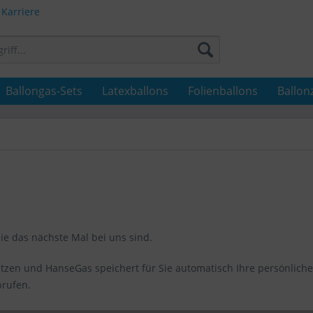
Karriere
Ballongas-Sets
Latexballons
Folienballons
Ballon
Sie das nächste Mal bei uns sind.
setzen und HanseGas speichert für Sie automatisch Ihre persönlich
brufen.