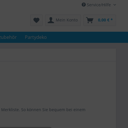
Service/Hilfe
Mein Konto
0,00 € *
zubehör
Partydeko
e Merkliste. So können Sie bequem bei einem