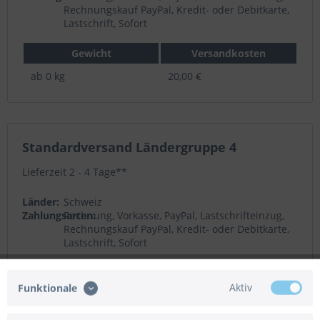
Rechnungskauf PayPal, Kredit- oder Debitkarte,
Lastschrift, Sofort
Gewicht
Versandkosten
ab 0 kg
20,00 €
Standardversand Ländergruppe 4
Lieferzeit 2 - 4 Tage**
Länder:
Schweiz
Zahlungsarten:
Rechnung, Vorkasse, PayPal, Lastschrifteinzug,
Rechnungskauf PayPal, Kredit- oder Debitkarte,
Lastschrift, Sofort
Gewicht
Versandkosten
Aktiv
Funktionale
ab 0 kg
20,00 €
ab 8 kg
29,00 €