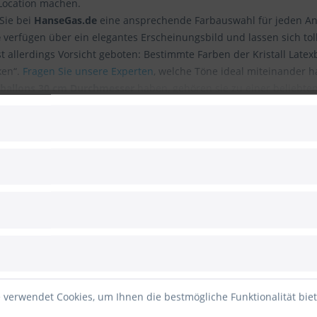
-Location machen.
Sie bei
HanseGas.de
eine ansprechende Farbauswahl für jeden An
e
verfügen über ein elegantes Erscheinungsbild und lassen sich to
st allerdings Vorsicht geboten: Bestimmte Farben der Kristall Late
ken“.
Fragen Sie unsere Experten
, welche Töne ideal miteinander 
tballons 30 cm Durchmesser
haben, gehören sie zu einer beliebte
 Girlanden als auch bei Sträußen am häufigsten zum Einsatz. Wer
senluftballons
.
gen
ändlich achten wir auch bei den Kristall Luftballons auf eine hochw
elt. Aus
100% Naturlatex
verarbeitet und somit restlos biologisch
er im
100er Set
zu einer überaus günstigen Form der Dekoration.
 verwendet Cookies, um Ihnen die bestmögliche Funktionalität bie