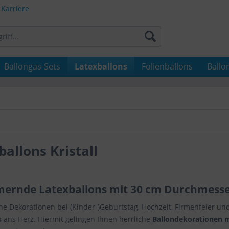
Karriere
Ballongas-Sets
Latexballons
Folienballons
Ballo
ballons Kristall
ernde Latexballons mit 30 cm Durchmess
iche Dekorationen bei (Kinder-)Geburtstag, Hochzeit, Firmenfeier 
s
ans Herz. Hiermit gelingen Ihnen herrliche
Ballondekorationen m