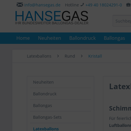
info@hansegas.de
Hotline
+49 40 18024291-0
Home
Neuheiten
Ballondruck
Ballongas
Latexballons
Rund
Kristall
Neuheiten
Latex
Ballondruck
Ballongas
Schimm
Ballongas-Sets
Für feierl
Luftballon
Latexballons