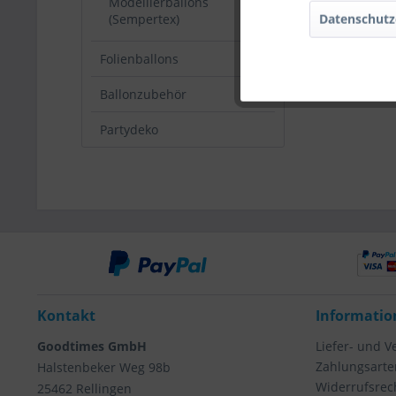
Modellierballons
Datenschutz
(Sempertex)
Folienballons
Ballonzubehör
Partydeko
Kontakt
Informatio
Goodtimes GmbH
Liefer- und 
Zahlungsarte
Halstenbeker Weg 98b
Widerrufsrec
25462 Rellingen