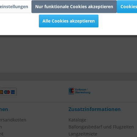
einstellungen
Nur funktionale Cookies akzeptieren
Cookies
Alle Cookies akzeptieren
nen
Zusatzinformationen
Versandkosten
Kataloge
n
Ballongasbedarf und Flugzeiten
ht
Langzeitmiete