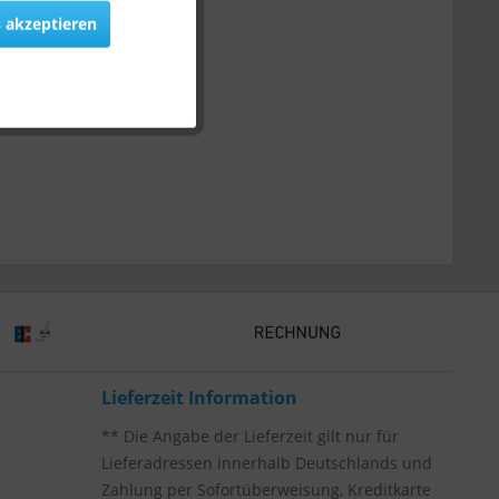
 akzeptieren
Lieferzeit Information
** Die Angabe der Lieferzeit gilt nur für
Lieferadressen innerhalb Deutschlands und
Zahlung per Sofortüberweisung, Kreditkarte