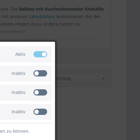
lass. Die
Ballons mit durchscheinender Kristallin
ll mit anderen
Latexballons
kombinieren. Bei der
xballons neigen dazu, andere Farben zu
harmonieren!
n Variante für Ballondekos. Diese Größe kommt
 es noch eindrucksvoller mag, dem empfehlen wir
Aktiv
ertige Verarbeitung, die sich nicht im Preis
 abbaubar gehören die Luftballons 30 cm
Inaktiv
Sortierung:
Inaktiv
Inaktiv
ten zu können.