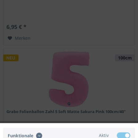
6,95 € *
Merken
NEU
100cm
Grabo Folienballon Zahl 5 Soft Matte Sakura Pink 100cm/40"
Grabo Folienballon Zahl 5 Soft Matte Sakura Pink 100cm/40"
Aktiv
Funktionale