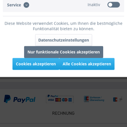
Inaktiv
Service
Bewertungen
0
Bewertungen lesen, schreiben und diskutieren...
mehr
Diese Website verwendet Cookies, um Ihnen die bestmögliche
Funktionalität bieten zu können.
Infos zum Hersteller
Folgende Infos zum Hersteller sind verfübar......
mehr
Datenschutzeinstellungen
Nur funktionale Cookies akzeptieren
Zubehör
2
Cookies akzeptieren
Alle Cookies akzeptieren
Kunden kauften auch