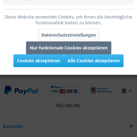
Bewertungen
0
Diese Website verwendet Cookies, um Ihnen die bestmögliche
Bewertungen lesen, schreiben und diskutieren...
mehr
Funktionalität bieten zu können.
Infos zum Hersteller
Datenschutzeinstellungen
Folgende Infos zum Hersteller sind verfübar......
mehr
Nur funktionale Cookies akzeptieren
Kunden kauften auch
Cookies akzeptieren
Alle Cookies akzeptieren
Kontakt