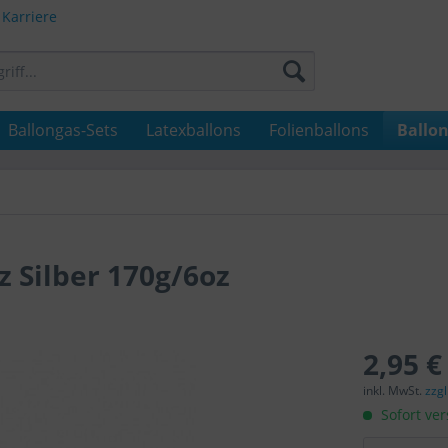
Karriere
Ballongas-Sets
Latexballons
Folienballons
Ballo
 Silber 170g/6oz
2,95 €
inkl. MwSt.
zzg
Sofort ver