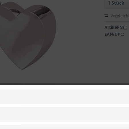
Vergleic
Artikel-Nr.:
EAN/UPC:
 zum Hersteller