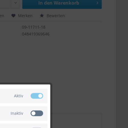
In den
Warenkorb
hen
Merken
Bewerten
09-11711-18
048419369646
Aktiv
Inaktiv