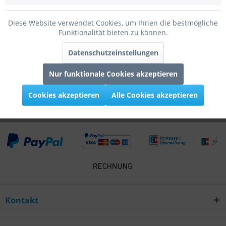
Diese Website verwendet Cookies, um Ihnen die bestmögliche
Infos zum Hersteller
Funktionalität bieten zu können.
Folgende Infos zum Hersteller sind verfübar......
mehr
Datenschutzeinstellungen
Kunden kauften auch
Nur funktionale Cookies akzeptieren
Kunden haben sich ebenfalls angesehen
Cookies akzeptieren
Alle Cookies akzeptieren
Kontakt