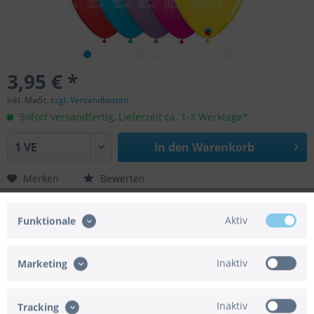
3,95 € *
inkl. MwSt.
zzgl. Versandkosten
Sofort versandfertig, Lieferzeit ca. 1-3 Werktage*
In den
Warenkorb
Merken
Bewerten
Artikel-Nr.:
01-17916
Aktiv
Funktionale
EAN/UPC:
071444179164
Helium geeignet:
Ja
Luft geeignet:
Ja
Inaktiv
Marketing
Gasbedarf:
0,012 m³
Automatikventil:
Nein
Achtung:
Der Artikel wird ohne Gasfüllung
Inaktiv
Tracking
geliefert.