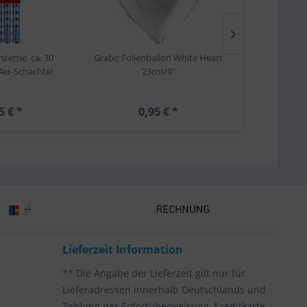
sterne, ca. 30
Grabo Folienballon White Heart
Grabo Folienba
4er-Schachtel
23cm/9"
10
5 € *
0,95 € *
6,
Lieferzeit Information
** Die Angabe der Lieferzeit gilt nur für
Lieferadressen innerhalb Deutschlands und
Zahlung per Sofortüberweisung, Kreditkarte