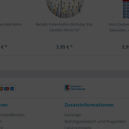
ne Gold 60cm
Betallic Folienballon Birthday Star
Nico Zauber
Candles 45cm/18"
Sekunden, 
 € *
3,95 € *
3,9
nen
Zusatzinformationen
Versandkosten
Kataloge
n
Ballongasbedarf und Flugzeiten
ht
Langzeitmiete