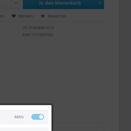
In den
Warenkorb
hen
Merken
Bewerten
75-TUKM80-019
5901157450760
Aktiv