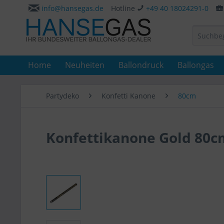
info@hansegas.de
Hotline
+49 40 18024291-0
Home
Neuheiten
Ballondruck
Ballongas
Partydeko
Konfetti Kanone
80cm
Konfettikanone Gold 80c