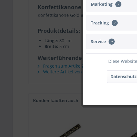
Marketing
Konfettikanone Gold 80cm
Konfettikanone Gold 80cm
Tracking
Produktdetails
Länge:
80 cm
Service
Breite:
5 cm
Weiterführende Links zu "Konfetti
Diese Website
Fragen zum Artikel?
Weitere Artikel von PartyDeco
Datenschutz
Kunden kauften auch