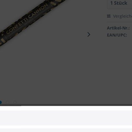
Vergleic
Artikel-Nr.:
EAN/UPC:
 zum Hersteller