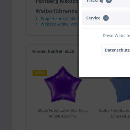
Tracking
Pattberg Mexico Polyband 400m Län
Weiterführende Links zu "Pattberg
Service
Fragen zum Artikel?
Weitere Artikel von Pattberg
Diese Website
Datenschutz
Kunden kauften auch
NEU
NEU
Grabo Folienballon Star Royal
Grabo Folienballo
Purple 45cm/18"
Lotus Blue