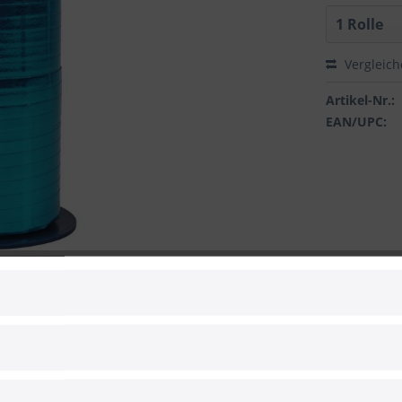
Vergleic
Artikel-Nr.:
EAN/UPC:
 zum Hersteller