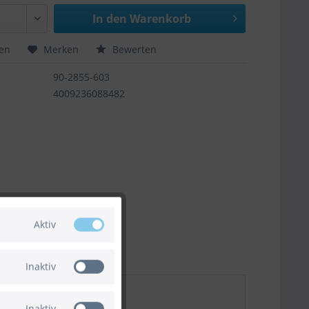
In den
Warenkorb
hen
Merken
Bewerten
90-2855-603
4009236088482
Aktiv
Inaktiv
Inaktiv