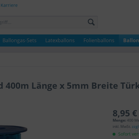
Karriere
Ballongas-Sets
Latexballons
Folienballons
Ballo
d 400m Länge x 5mm Breite Türk
8,95 €
Menge:
400 Me
inkl. MwSt.
zzg
Sofort ver