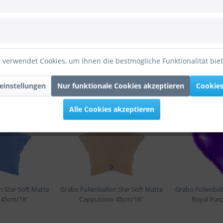
ge x 5mm Breite Türkis
 Mexico Polyband 400m Länge x 5mm Breite Türkis
 verwendet Cookies, um Ihnen die bestmögliche Funktionalität bie
einstellungen
Nur funktionale Cookies akzeptieren
Cookies
Alle Cookies akzeptieren
NEU
NEU
n Star Soft Matte
Grabo Folienballon Star Soft Matte
Grabo Folienbal
 45cm/18"
Cappuccino 45cm/18"
Royal Pur