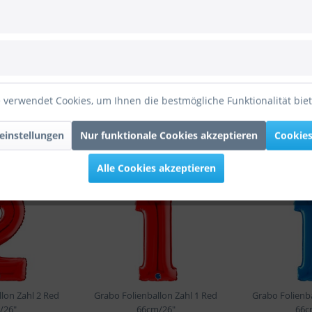
/26"
ienballon Zahl 4 Red 66cm/26""
 verwendet Cookies, um Ihnen die bestmögliche Funktionalität bie
einstellungen
Nur funktionale Cookies akzeptieren
Cookies
Alle Cookies akzeptieren
lon Zahl 2 Red
Grabo Folienballon Zahl 1 Red
Grabo Folienba
/26"
66cm/26"
66c