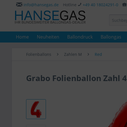
info@hansegas.de
Hotline
+49 40 18024291-0
Home
Neuheiten
Ballondruck
Ballongas
Folienballons
Zahlen M
Red
Grabo Folienballon Zahl 