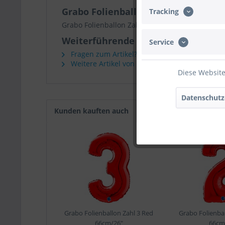
Grabo Folienballon Zahl 4 Red 66cm
Tracking
Grabo Folienballon Zahl 4 Red 66cm/26"
Weiterführende Links zu "Grabo Fol
Service
Fragen zum Artikel?
Weitere Artikel von Grabo
Diese Website
Datenschutz
Kunden kauften auch
Grabo Folienballon Zahl 3 Red
Grabo Folienbal
66cm/26"
66cm