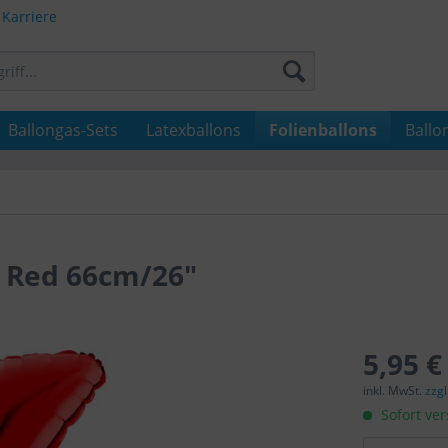
Karriere
Ballongas-Sets
Latexballons
Folienballons
Ballo
4 Red 66cm/26"
5,95 €
inkl. MwSt.
zzg
Sofort ver