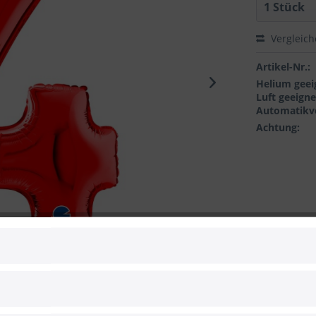
Vergleic
Artikel-Nr.:
Helium geei
Luft geeigne
Automatikve
Achtung:
 zum Hersteller