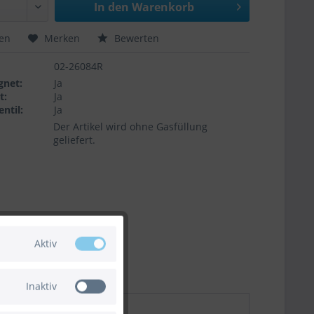
In den
Warenkorb
hen
Merken
Bewerten
02-26084R
gnet:
Ja
t:
Ja
ntil:
Ja
Der Artikel wird ohne Gasfüllung
geliefert.
Aktiv
Inaktiv