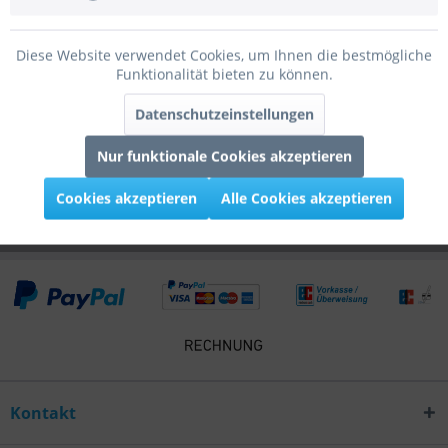
Bewertungen
0
Diese Website verwendet Cookies, um Ihnen die bestmögliche
Bewertungen lesen, schreiben und diskutieren...
mehr
Funktionalität bieten zu können.
Infos zum Hersteller
Datenschutzeinstellungen
Folgende Infos zum Hersteller sind verfübar......
mehr
Nur funktionale Cookies akzeptieren
Kunden kauften auch
Cookies akzeptieren
Alle Cookies akzeptieren
Kontakt