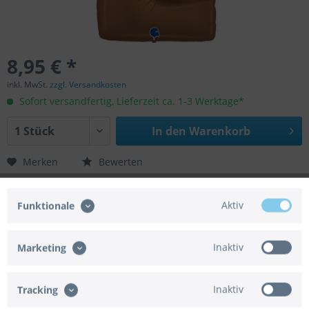
8,95 € *
inkl. MwSt.
zzgl. Versandkosten
Sofort versandfertig, Lieferzeit ca. 1-3 Werktage*
In den
Warenkorb
Merken
Bewerten
Artikel-Nr.:
02-400200SCT-P
Aktiv
Funktionale
EAN/UPC:
8050195400521
Helium geeignet:
Ja
Luft geeignet:
Ja
Inaktiv
Marketing
Gasbedarf:
0,079 m³
Automatikventil:
Ja
Achtung:
Der Artikel wird ohne Gasfüllung
Inaktiv
Tracking
geliefert.