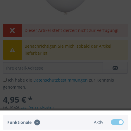
Dieser Artikel steht derzeit nicht zur Verfügung!
Benachrichtigen Sie mich, sobald der Artikel
lieferbar ist.
Ich habe die
Datenschutzbestimmungen
zur Kenntnis
genommen.
4,95 € *
inkl. MwSt.
zzgl. Versandkosten
Lieferzeit ca. 5 Tage
Aktiv
Funktionale
Merken
Bewerten