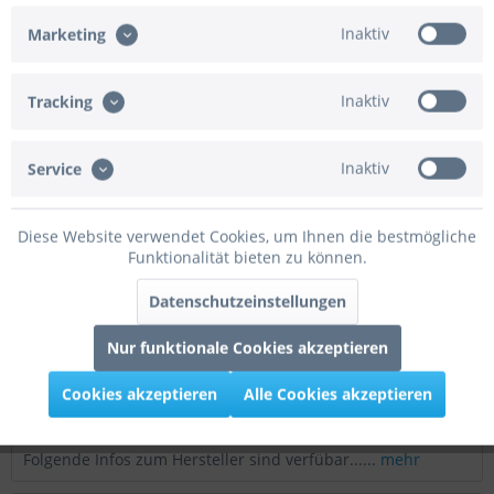
Artikel-Nr.:
01-R175-118
Inaktiv
Marketing
EAN/UPC:
4047193201759
Helium geeignet:
Ja
Inaktiv
Tracking
Luft geeignet:
Ja
Automatikventil:
Nein
Achtung:
Der Artikel wird ohne Gasfüllung
Inaktiv
Service
geliefert.
Beschreibung
Diese Website verwendet Cookies, um Ihnen die bestmögliche
Funktionalität bieten zu können.
Eigenschaften dieses Ballonmodells Ballondurchmesser:
60cm Ballonmaterial: Naturlatex...
mehr
Datenschutzeinstellungen
Bewertungen
0
Nur funktionale Cookies akzeptieren
Bewertungen lesen, schreiben und diskutieren...
mehr
Cookies akzeptieren
Alle Cookies akzeptieren
Infos zum Hersteller
Folgende Infos zum Hersteller sind verfübar......
mehr