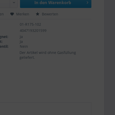
In den
Warenkorb
hen
Merken
Bewerten
01-R175-102
4047193201599
gnet:
Ja
t:
Ja
ntil:
Nein
Der Artikel wird ohne Gasfüllung
geliefert.