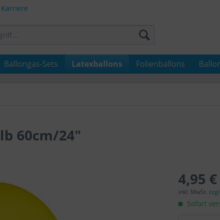
Karriere
Ballongas-Sets
Latexballons
Folienballons
Ballo
lb 60cm/24"
4,95 €
inkl. MwSt.
zzg
Sofort ver