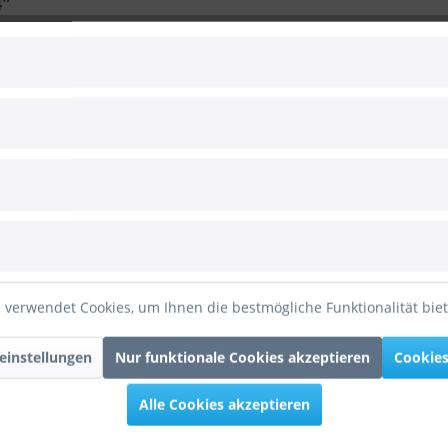
4"
aterialstärke, 100% giftfrei)
 kurzfristig befüllen, um längste Schwebezeit zu erhalten
 verwendet Cookies, um Ihnen die bestmögliche Funktionalität bie
 90 Gramm
zt bei 10-20 Grad Celsius)
einstellungen
Nur funktionale Cookies akzeptieren
Cookies
Riesenballon Gelb 60cm/24""
Alle Cookies akzeptieren