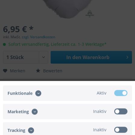
6,95 € *
inkl. MwSt.
zzgl. Versandkosten
Sofort versandfertig, Lieferzeit ca. 1-3 Werktage*
In den
Warenkorb
Merken
Bewerten
Artikel-Nr.:
02-35299-02
EAN/UPC:
0026635352994
Aktiv
Funktionale
Helium geeignet:
Ja
Luft geeignet:
Ja
Automatikventil:
Ja
Inaktiv
Marketing
Achtung:
Der Artikel wird ohne Gasfüllung
geliefert.
Inaktiv
Tracking