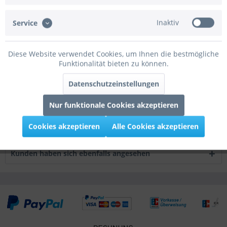
Beschreibung
mehr
Inaktiv
Service
Bewertungen
0
Diese Website verwendet Cookies, um Ihnen die bestmögliche
Bewertungen lesen, schreiben und diskutieren...
mehr
Funktionalität bieten zu können.
Datenschutzeinstellungen
Infos zum Hersteller
Folgende Infos zum Hersteller sind verfübar......
mehr
Nur funktionale Cookies akzeptieren
Cookies akzeptieren
Alle Cookies akzeptieren
Kunden kauften auch
Kunden haben sich ebenfalls angesehen