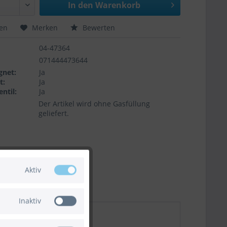
In den
Warenkorb
hen
Merken
Bewerten
04-47364
071444473644
gnet:
Ja
t:
Ja
ntil:
Ja
Der Artikel wird ohne Gasfüllung
geliefert.
Aktiv
Inaktiv