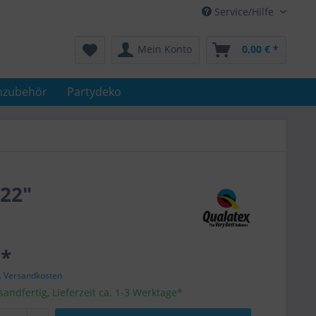
Service/Hilfe
Mein Konto
0,00 € *
nzubehör
Partydeko
/22"
 *
l. Versandkosten
sandfertig, Lieferzeit ca. 1-3 Werktage*