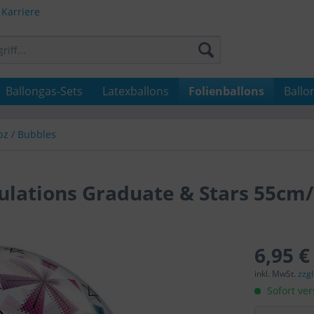
Karriere
Ballongas-Sets
Latexballons
Folienballons
Ballo
bz / Bubbles
ulations Graduate & Stars 55cm
6,95 €
inkl. MwSt.
zzg
Sofort ver