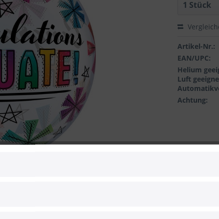
Vergleic
Artikel-Nr.:
EAN/UPC:
Helium geei
Luft geeigne
Automatikve
Achtung:
 zum Hersteller