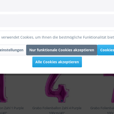
00cm/40"
ienballon Zahl 5 Purple 100cm/40""
 verwendet Cookies, um Ihnen die bestmögliche Funktionalität bie
einstellungen
Nur funktionale Cookies akzeptieren
Cookies
Alle Cookies akzeptieren
on Zahl 1 Purple
Grabo Folienballon Zahl 4 Purple
Grabo Folienbal
/40"
100cm/40"
100