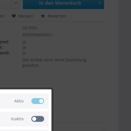
In den
Warenkorb
hen
Merken
Bewerten
02-055L
8053904660551
gnet:
Ja
t:
Ja
ntil:
Ja
Der Artikel wird ohne Gasfüllung
geliefert.
Aktiv
Inaktiv