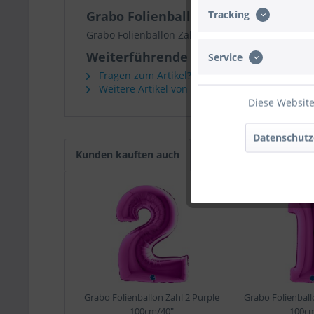
Tracking
Grabo Folienballon Zahl 5 Purple 1
Grabo Folienballon Zahl 5 Purple 100cm/40"
Weiterführende Links zu "Grabo Fol
Service
Fragen zum Artikel?
Weitere Artikel von Grabo
Diese Website
Datenschutz
Kunden kauften auch
Grabo Folienballon Zahl 2 Purple
Grabo Folienball
100cm/40"
100cm