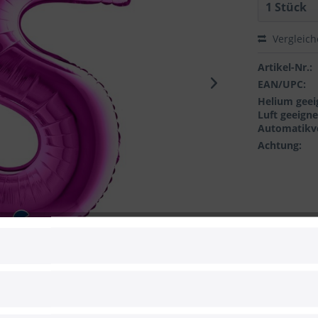
Vergleic
Artikel-Nr.:
EAN/UPC:
Helium geei
Luft geeigne
Automatikve
Achtung:
 zum Hersteller