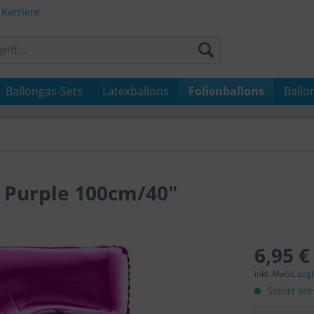
Karriere
Ballongas-Sets
Latexballons
Folienballons
Ballo
5 Purple 100cm/40"
6,95 €
inkl. MwSt.
zzg
Sofort ver