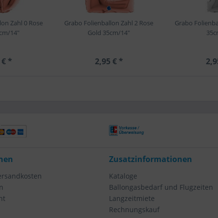
lon Zahl 0 Rose
Grabo Folienballon Zahl 2 Rose
Grabo Folienbal
cm/14"
Gold 35cm/14"
35c
 € *
2,95 € *
2,9
nen
Zusatzinformationen
Versandkosten
Kataloge
n
Ballongasbedarf und Flugzeiten
ht
Langzeitmiete
Rechnungskauf