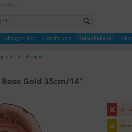
Karriere
Ballongas-Sets
Latexballons
Folienballons
Ballo
gefüllt
Roségold
3 Rose Gold 35cm/14"
Dieser
Benach