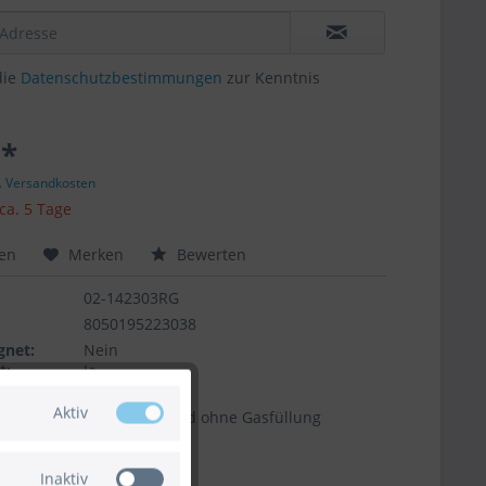
die
Datenschutzbestimmungen
zur Kenntnis
 *
l. Versandkosten
 ca. 5 Tage
hen
Merken
Bewerten
02-142303RG
8050195223038
gnet:
Nein
t:
Ja
ntil:
Ja
Aktiv
Der Artikel wird ohne Gasfüllung
geliefert.
Inaktiv