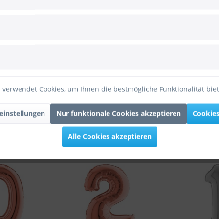
 zum Hersteller
d 35cm/14"
ienballon Zahl 3 Rose Gold 35cm/14""
 verwendet Cookies, um Ihnen die bestmögliche Funktionalität bie
einstellungen
Nur funktionale Cookies akzeptieren
Cookies
Alle Cookies akzeptieren