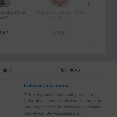
lon Zahl 1 Silver
Grabo Folienballon Zahl 8 Rose
Grabo Folienb
m/14"
Gold 35cm/14"
Gold
5 € *
2,95 € *
2,
Lieferzeit Information
** Die Angabe der Lieferzeit gilt nur für
Lieferadressen innerhalb Deutschlands und
Zahlung per Sofortüberweisung, Kreditkarte
oder Paypal. Bei Vorauskasse zzgl.