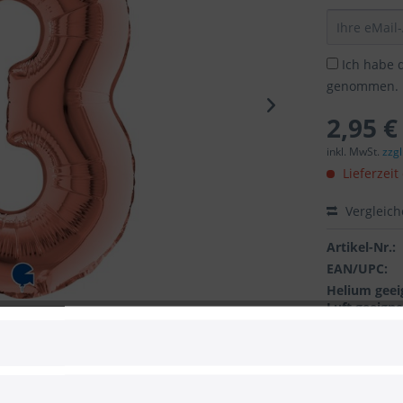
Ich habe 
genommen.
2,95 €
inkl. MwSt.
zzg
Lieferzeit
Vergleic
Artikel-Nr.:
EAN/UPC:
Helium geei
Luft geeigne
Automatikve
Achtung: