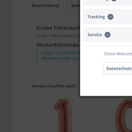
Beschreibung
Bewertungen
0
Infos
Tracking
Grabo Folienballon Zahl 3 Rose Gol
Service
Grabo Folienballon Zahl 3 Rose Gold 35cm/14"
Weiterführende Links zu "Grabo Fol
Fragen zum Artikel?
Diese Website
Weitere Artikel von Grabo
Datenschutz
Kunden kauften auch