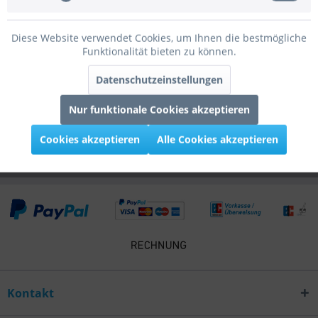
Bewertungen
0
Diese Website verwendet Cookies, um Ihnen die bestmögliche
Bewertungen lesen, schreiben und diskutieren...
mehr
Funktionalität bieten zu können.
Infos zum Hersteller
Datenschutzeinstellungen
Folgende Infos zum Hersteller sind verfübar......
mehr
Nur funktionale Cookies akzeptieren
Kunden kauften auch
Cookies akzeptieren
Alle Cookies akzeptieren
Kontakt