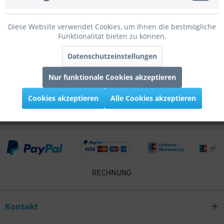
Bewertungen
0
Diese Website verwendet Cookies, um Ihnen die bestmögliche
Bewertungen lesen, schreiben und diskutieren...
mehr
Funktionalität bieten zu können.
Infos zum Hersteller
Datenschutzeinstellungen
Folgende Infos zum Hersteller sind verfübar......
mehr
Nur funktionale Cookies akzeptieren
Kunden kauften auch
Cookies akzeptieren
Alle Cookies akzeptieren
Kontakt