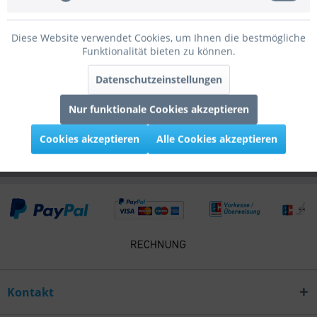
Bewertungen
0
Diese Website verwendet Cookies, um Ihnen die bestmögliche
Bewertungen lesen, schreiben und diskutieren...
mehr
Funktionalität bieten zu können.
Infos zum Hersteller
Datenschutzeinstellungen
Folgende Infos zum Hersteller sind verfübar......
mehr
Nur funktionale Cookies akzeptieren
Kunden kauften auch
Cookies akzeptieren
Alle Cookies akzeptieren
Kontakt