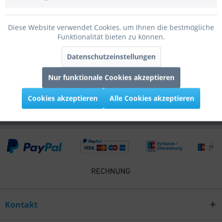
Bewertungen
0
Diese Website verwendet Cookies, um Ihnen die bestmögliche
Bewertungen lesen, schreiben und diskutieren...
mehr
Funktionalität bieten zu können.
Infos zum Hersteller
Datenschutzeinstellungen
Folgende Infos zum Hersteller sind verfübar......
mehr
Nur funktionale Cookies akzeptieren
Kunden kauften auch
Cookies akzeptieren
Alle Cookies akzeptieren
Kontakt