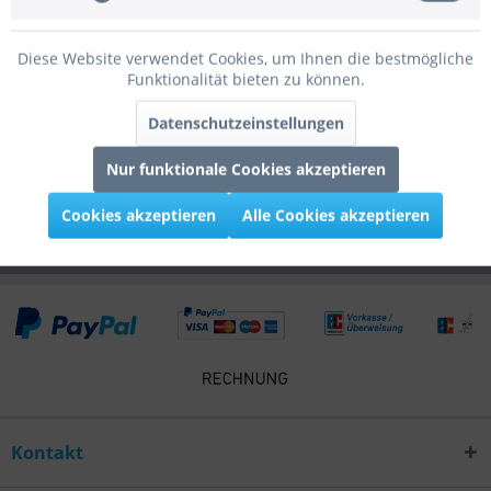
Bewertungen
0
Diese Website verwendet Cookies, um Ihnen die bestmögliche
Bewertungen lesen, schreiben und diskutieren...
mehr
Funktionalität bieten zu können.
Infos zum Hersteller
Datenschutzeinstellungen
Folgende Infos zum Hersteller sind verfübar......
mehr
Nur funktionale Cookies akzeptieren
Kunden kauften auch
Cookies akzeptieren
Alle Cookies akzeptieren
Kontakt