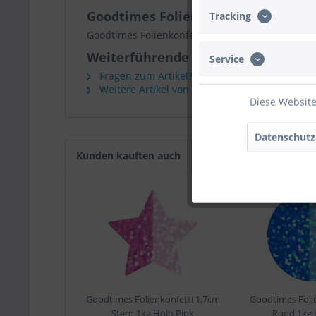
Goodtimes Folienkonfetti 1,7cm Her
Tracking
Goodtimes Folienkonfetti 1,7cm Herz 1kg Pink
Weiterführende Links zu "Goodtimes
Service
Fragen zum Artikel?
Weitere Artikel von Goodtimes
Diese Website
Datenschutz
Kunden kauften auch
Goodtimes Folienkonfetti 1,7cm
Goodtimes Foli
Stern 1kg Holo Pink
Rund 1kg 