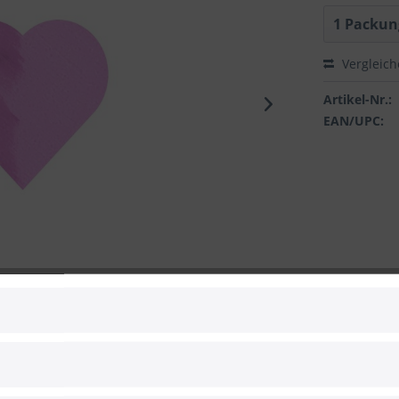
Vergleic
Artikel-Nr.:
EAN/UPC:
 zum Hersteller