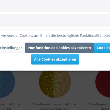
z 1kg Pink
 Folienkonfetti 1,7cm Herz 1kg Pink"
 verwendet Cookies, um Ihnen die bestmögliche Funktionalität bie
einstellungen
Nur funktionale Cookies akzeptieren
Cookies
Alle Cookies akzeptieren
enkonfetti 2cm
Goodtimes Folienkonfetti 2cm
Goodtimes Fol
Holo Blau
Rund 1kg Holo Gold
Rund 