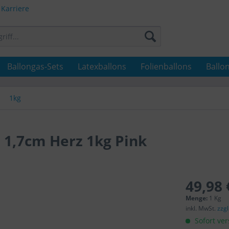
Karriere
Ballongas-Sets
Latexballons
Folienballons
Ballo
1kg
 1,7cm Herz 1kg Pink
49,98 
Menge:
1 Kg
inkl. MwSt.
zzg
Sofort ver