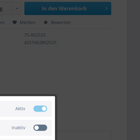
In den
Warenkorb
hen
Merken
Bewerten
75-802525
4251662802525
Aktiv
Inaktiv