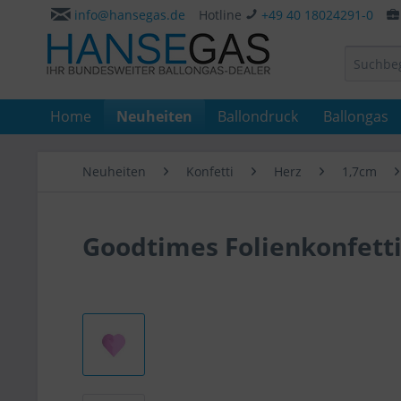
info@hansegas.de
Hotline
+49 40 18024291-0
Home
Neuheiten
Ballondruck
Ballongas
Neuheiten
Konfetti
Herz
1,7cm
Goodtimes Folienkonfetti