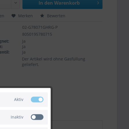
In den
Warenkorb
hen
Merken
Bewerten
02-G78071GHRG-P
8050195780715
gnet:
Ja
t:
Ja
ntil:
Ja
Der Artikel wird ohne Gasfüllung
geliefert.
Aktiv
Inaktiv