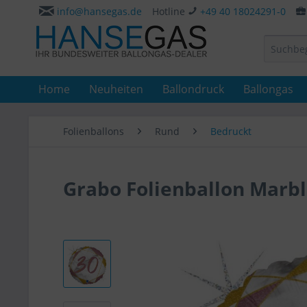
info@hansegas.de
Hotline
+49 40 18024291-0
Home
Neuheiten
Ballondruck
Ballongas
Folienballons
Rund
Bedruckt
Grabo Folienballon Marb