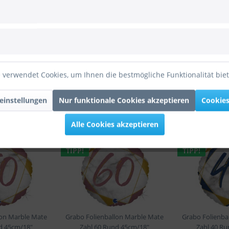
hl 30 Rund 45cm/18"
45cm/18"
lienballon Marble Mate Zahl 30 Rund 45cm/18""
 verwendet Cookies, um Ihnen die bestmögliche Funktionalität bie
einstellungen
Nur funktionale Cookies akzeptieren
Cookies
Alle Cookies akzeptieren
TIPP!
TIPP!
lon Marble Mate
Grabo Folienballon Marble Mate
Grabo Folienba
d 45cm/18"
Zahl 60 Rund 45cm/18"
Zahl 40 R