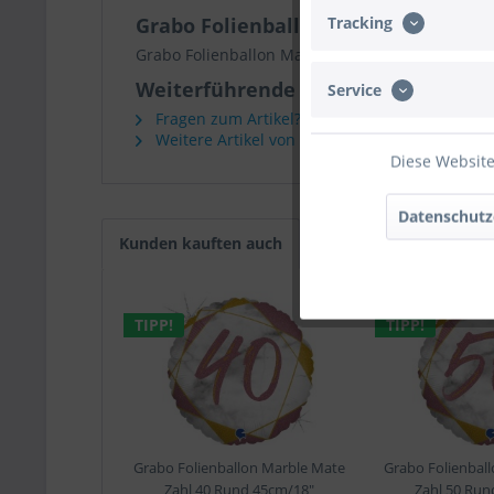
Tracking
Grabo Folienballon Marble Mate Za
Grabo Folienballon Marble Mate Zahl 30 Rund 
Weiterführende Links zu "Grabo Fo
Service
Fragen zum Artikel?
Weitere Artikel von Grabo
Diese Website
Datenschutz
Kunden kauften auch
TIPP!
TIPP!
Grabo Folienballon Marble Mate
Grabo Folienbal
Zahl 40 Rund 45cm/18"
Zahl 50 Run