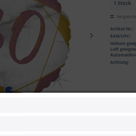
Vergleic
Artikel-Nr.:
EAN/UPC:
Helium geei
Luft geeigne
Automatikve
Achtung:
 zum Hersteller