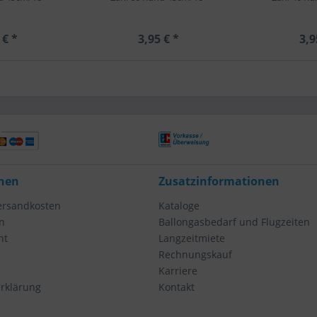
 € *
3,95 € *
3,9
nen
Zusatzinformationen
Versandkosten
Kataloge
n
Ballongasbedarf und Flugzeiten
ht
Langzeitmiete
Rechnungskauf
Karriere
rklärung
Kontakt