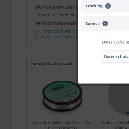
Tracking
Dekorationsfaden aus Nylon 25m S
Dekorationsfaden aus Nylon 25m Spule mit 0,
Weiterführende Links zu "Dekorati
Service
Fragen zum Artikel?
Weitere Artikel von Optima
Diese Website
Datenschutz
Kunden kauften auch
Kunden haben sich eb
Dekorationsfaden aus Nylon 100m
Grabo Folienbal
Spule mit 0,5mm Ø
White 4