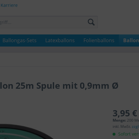
Karriere
Ballongas-Sets
Latexballons
Folienballons
Ballo
lon 25m Spule mit 0,9mm Ø
3,95 €
Menge:
200 Me
inkl. MwSt.
zzg
Sofort ver