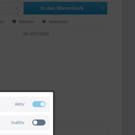
In den
Warenkorb
hen
Merken
Bewerten
90-20016090
Aktiv
Inaktiv