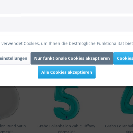
pule mit 0,9mm Ø
9mm Ø
onsfaden aus Nylon 25m Spule mit 0,9mm Ø"
 verwendet Cookies, um Ihnen die bestmögliche Funktionalität bie
einstellungen
Nur funktionale Cookies akzeptieren
Cookies
enfalls angesehen
Alle Cookies akzeptieren
lon Rund Satin
Grabo Folienballon Zahl 5 Tiffany
Grabo Folienbal
5cm/18"
66cm/26"
66c