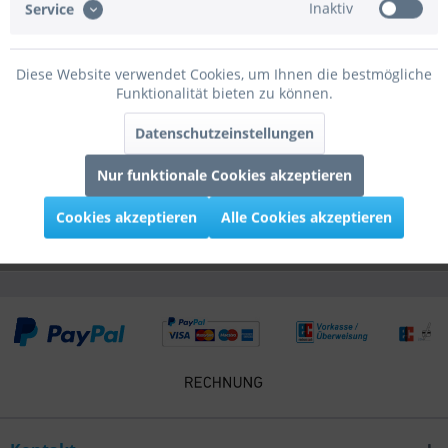
Inaktiv
Service
160cm Ballonmaterial: Naturlatex...
mehr
Bewertungen
0
Diese Website verwendet Cookies, um Ihnen die bestmögliche
Funktionalität bieten zu können.
Bewertungen lesen, schreiben und diskutieren...
mehr
Datenschutzeinstellungen
Infos zum Hersteller
Folgende Infos zum Hersteller sind verfübar......
mehr
Nur funktionale Cookies akzeptieren
Cookies akzeptieren
Alle Cookies akzeptieren
Kunden kauften auch