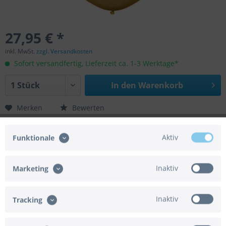
27,95 € *
inkl. MwSt.
zzgl. Versandkosten
Sofort versandfertig, Lieferzeit ca. 1-3 Werktage*
In den
Warenkorb
Merken
Bewerten
Artikel-Nr.:
01-R450-115
Aktiv
Funktionale
Helium geeignet:
Ja
Luft geeignet:
Ja
Automatikventil:
Nein
Inaktiv
Marketing
Achtung:
Der Artikel wird ohne Gasfüllung
geliefert.
Inaktiv
Tracking
Beschreibung
Eigenschaften dieses Ballonmodells Ballondurchmesser: