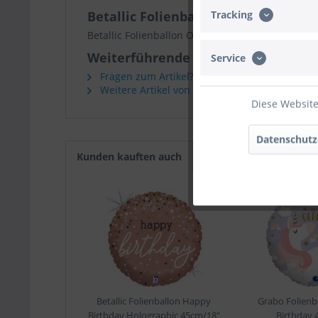
Tracking
Betallic Folienballon Opal Birthday
Betallic Folienballon Opal Birthday 45cm/18"
Weiterführende Links zu "Betallic 
Service
Fragen zum Artikel?
Weitere Artikel von Betallic
Diese Website
Datenschutz
Kunden kauften auch
Betallic Folienballon Happy
Grabo Folienb
Birthday Holographic 45cm/18"
Birthday 