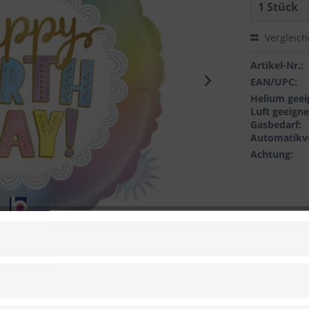
Vergleic
Artikel-Nr.:
EAN/UPC:
Helium geei
Luft geeigne
Gasbedarf:
Automatikve
Achtung:
 zum Hersteller