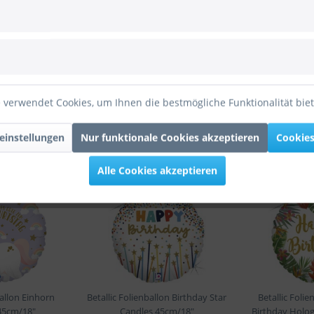
 45cm/18"
Folienballon Opal Birthday 45cm/18""
 verwendet Cookies, um Ihnen die bestmögliche Funktionalität bie
einstellungen
Nur funktionale Cookies akzeptieren
Cookies
Alle Cookies akzeptieren
allon Einhorn
Betallic Folienballon Birthday Star
Betallic Folie
45cm/18"
Candles 45cm/18"
Birthday Holo