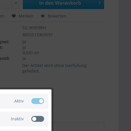
In den
Warenkorb
hen
Merken
Bewerten
02-36959RH
8055513369597
gnet:
Ja
t:
Ja
0,030 m³
ntil:
Ja
Der Artikel wird ohne Gasfüllung
geliefert.
Aktiv
Inaktiv