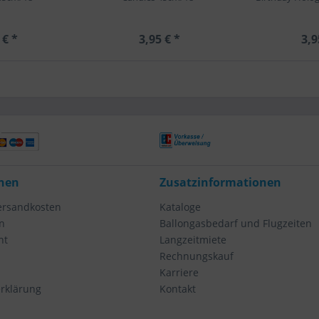
 € *
3,95 € *
3,9
nen
Zusatzinformationen
Versandkosten
Kataloge
n
Ballongasbedarf und Flugzeiten
ht
Langzeitmiete
Rechnungskauf
Karriere
rklärung
Kontakt