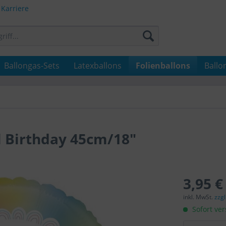
Karriere
Ballongas-Sets
Latexballons
Folienballons
Ballo
l Birthday 45cm/18"
3,95 €
inkl. MwSt.
zzg
Sofort ver