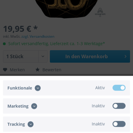
19,95 € *
inkl. MwSt.
zzgl. Versandkosten
Sofort versandfertig, Lieferzeit ca. 1-3 Werktage*
In den
Warenkorb
Merken
Bewerten
Artikel-Nr.:
02-39744-01
Aktiv
Funktionale
EAN/UPC:
026635397445
Helium geeignet:
Ja
Luft geeignet:
Ja
Inaktiv
Marketing
Gasbedarf:
0,002 m³
Automatikventil:
Ja
Achtung:
Der Artikel wird ohne Gasfüllung
Inaktiv
Tracking
geliefert.