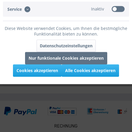
Beschreibung
Inaktiv
Service
mehr
Diese Website verwendet Cookies, um Ihnen die bestmögliche
Bewertungen
0
Funktionalität bieten zu können.
Bewertungen lesen, schreiben und diskutieren...
mehr
Datenschutzeinstellungen
Infos zum Hersteller
Nur funktionale Cookies akzeptieren
Folgende Infos zum Hersteller sind verfübar......
mehr
Cookies akzeptieren
Alle Cookies akzeptieren
Kunden kauften auch