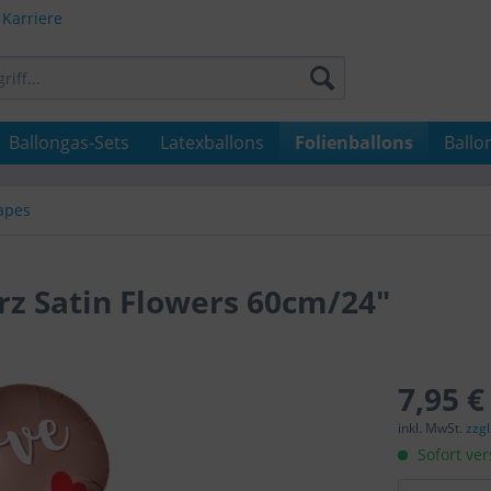
Karriere
Ballongas-Sets
Latexballons
Folienballons
Ballo
apes
z Satin Flowers 60cm/24"
7,95 €
inkl. MwSt.
zzg
Sofort ver