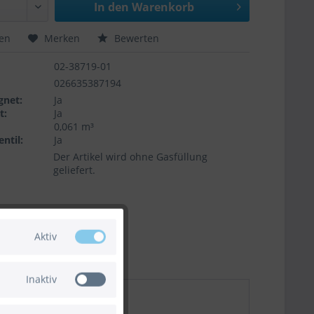
In den
Warenkorb
hen
Merken
Bewerten
02-38719-01
026635387194
gnet:
Ja
t:
Ja
0,061 m³
ntil:
Ja
Der Artikel wird ohne Gasfüllung
geliefert.
Aktiv
Inaktiv