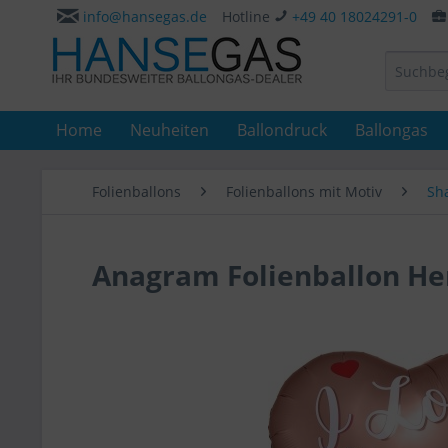
info@hansegas.de
Hotline
+49 40 18024291-0
Home
Neuheiten
Ballondruck
Ballongas
Folienballons
Folienballons mit Motiv
Sh
Anagram Folienballon Her