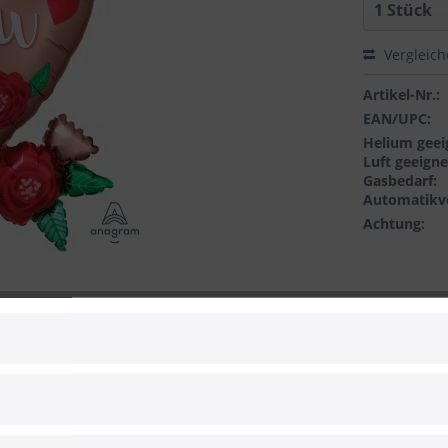
Vergleic
Artikel-Nr.:
EAN/UPC:
Helium geei
Luft geeigne
Gasbedarf:
Automatikve
Achtung:
 zum Hersteller