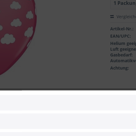
Vergleic
Artikel-Nr.:
EAN/UPC:
Helium geei
Luft geeigne
Gasbedarf:
Automatikve
Achtung:
 zum Hersteller