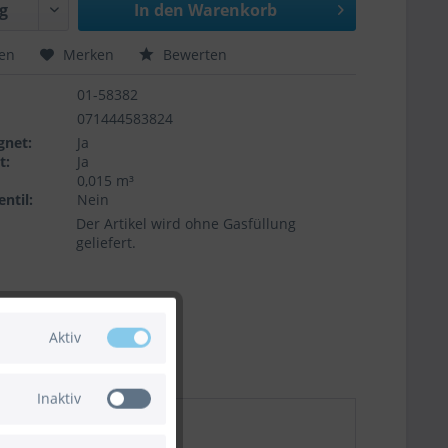
In den
Warenkorb
hen
Merken
Bewerten
01-58382
071444583824
gnet:
Ja
t:
Ja
0,015 m³
ntil:
Nein
Der Artikel wird ohne Gasfüllung
geliefert.
Aktiv
Inaktiv