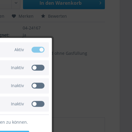
In den
Warenkorb
hen
Merken
Bewerten
04-24167
gnet:
Ja
t:
Ja
ntil:
Ja
Aktiv
Der Artikel wird ohne Gasfüllung
geliefert.
Inaktiv
Inaktiv
Inaktiv
ten zu können.