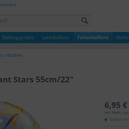
Karriere
Ballongas-Sets
Latexballons
Folienballons
Ballo
bz / Bubbles
ant Stars 55cm/22"
6,95 €
inkl. MwSt.
zzg
Sofort ver