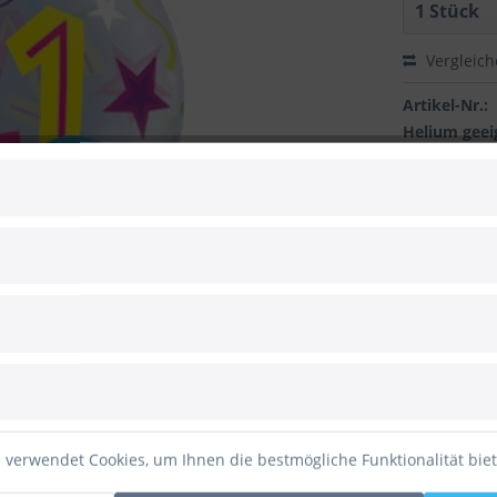
Vergleic
Artikel-Nr.:
Helium geei
Luft geeigne
Automatikve
Achtung:
 zum Hersteller
 verwendet Cookies, um Ihnen die bestmögliche Funktionalität bie