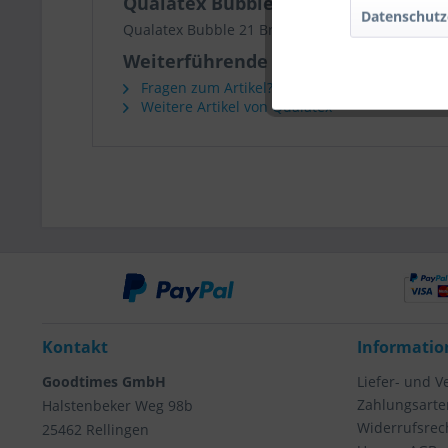
Qualatex Bubble 21 Brilliant Stars 
Datenschutz
Qualatex Bubble 21 Brilliant Stars 55cm/22"
Weiterführende Links zu "Qualatex 
Fragen zum Artikel?
Weitere Artikel von Qualatex
Kontakt
Informatio
Goodtimes GmbH
Liefer- und 
Zahlungsarte
Halstenbeker Weg 98b
Widerrufsrec
25462 Rellingen