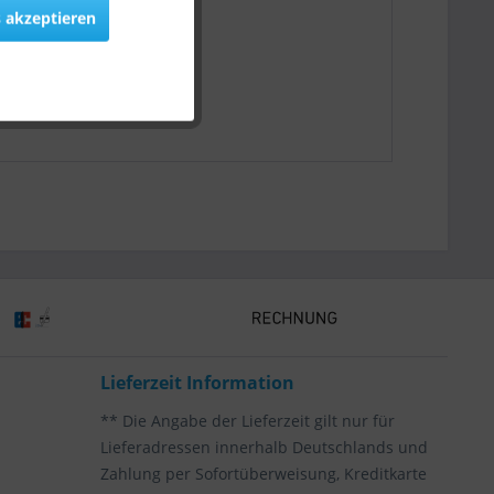
 akzeptieren
Lieferzeit Information
** Die Angabe der Lieferzeit gilt nur für
Lieferadressen innerhalb Deutschlands und
Zahlung per Sofortüberweisung, Kreditkarte