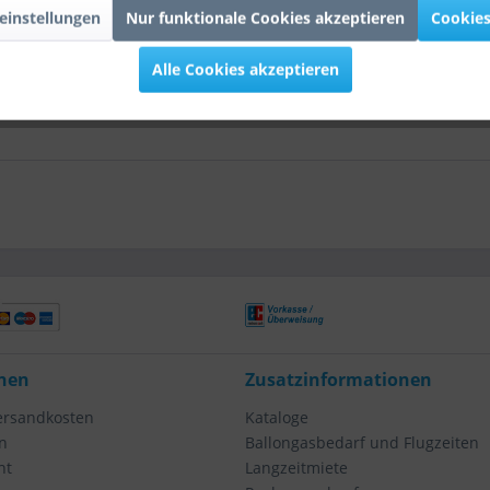
55cm/22"
einstellungen
Nur funktionale Cookies akzeptieren
Cookies
Bubble 21 Brilliant Stars 55cm/22""
Alle Cookies akzeptieren
nen
Zusatzinformationen
Versandkosten
Kataloge
n
Ballongasbedarf und Flugzeiten
ht
Langzeitmiete