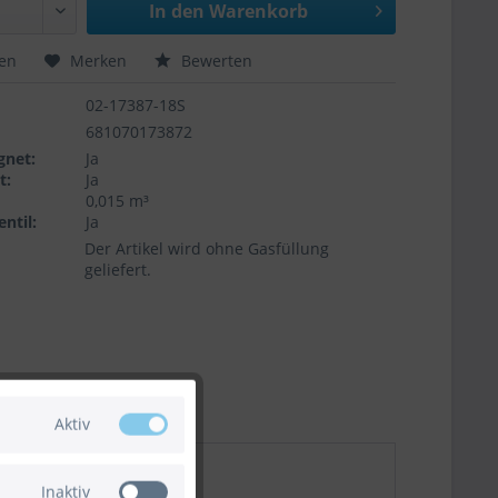
In den
Warenkorb
hen
Merken
Bewerten
02-17387-18S
681070173872
gnet:
Ja
t:
Ja
0,015 m³
ntil:
Ja
Der Artikel wird ohne Gasfüllung
geliefert.
Aktiv
Inaktiv