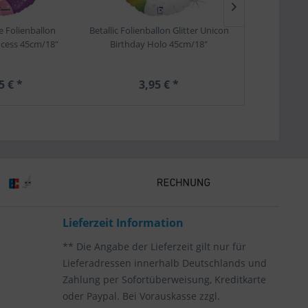
e Folienballon
Betallic Folienballon Glitter Unicon
Betallic Folienba
ncess 45cm/18"
Birthday Holo 45cm/18"
Boy Ho
5 € *
3,95 € *
3,
Lieferzeit Information
** Die Angabe der Lieferzeit gilt nur für
Lieferadressen innerhalb Deutschlands und
Zahlung per Sofortüberweisung, Kreditkarte
oder Paypal. Bei Vorauskasse zzgl.