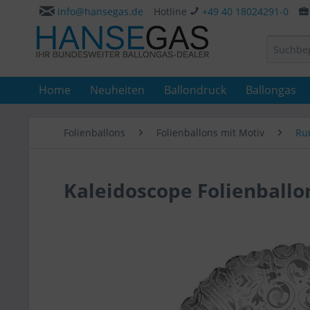
info@hansegas.de
Hotline
+49 40 18024291-0
Home
Neuheiten
Ballondruck
Ballongas
Folienballons
Folienballons mit Motiv
Ru
Kaleidoscope Folienballo