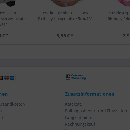
lienballon
Betallic Folienballon Happy
Kaleidoscop
isch verheiratet
Birthday Holographic 45cm/18"
Birthday Pri
/31"
5 € *
3,95 € *
2,9
nen
Zusatzinformationen
Versandkosten
Kataloge
n
Ballongasbedarf und Flugzeiten
ht
Langzeitmiete
Rechnungskauf