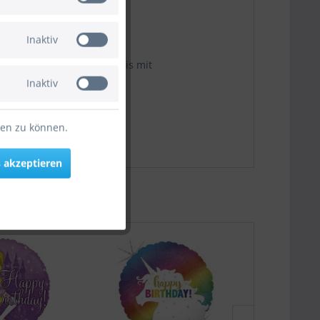
Inaktiv
en. Mittig platzierter Kreis mit
um
.
Inaktiv
ten zu können.
 akzeptieren