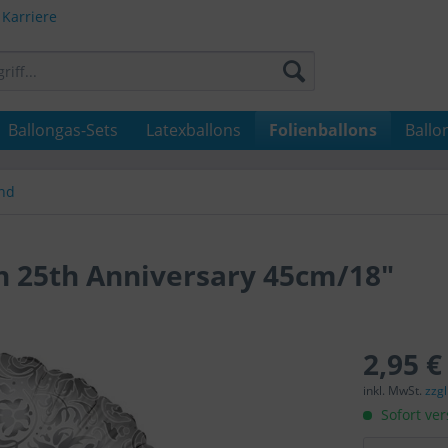
Karriere
Ballongas-Sets
Latexballons
Folienballons
Ballo
nd
n 25th Anniversary 45cm/18"
2,95 €
inkl. MwSt.
zzg
Sofort ver