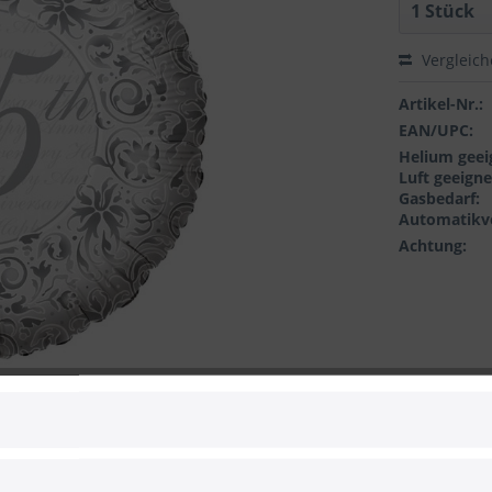
Vergleic
Artikel-Nr.:
EAN/UPC:
Helium geei
Luft geeigne
Gasbedarf:
Automatikve
Achtung:
 zum Hersteller