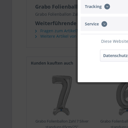
Grabo Folienballon Zahl 9 Pastel B
Tracking
Grabo Folienballon Zahl 9 Pastel Blue standups
Weiterführende Links zu "Grabo Fol
Service
Fragen zum Artikel?
Weitere Artikel von Grabo
Diese Website
Datenschutz
Kunden kauften auch
Grabo Folienballon Zahl 7 Silver
Grabo Folienball
standups 65cm/25"
standups 