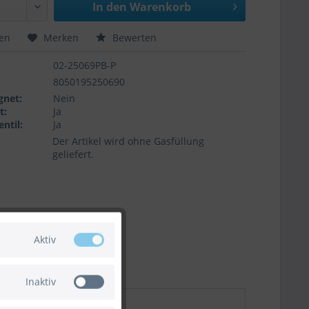
In den
Warenkorb
hen
Merken
Bewerten
02-25069PB-P
8050195250690
gnet:
Nein
t:
Ja
ntil:
Ja
Der Artikel wird ohne Gasfüllung
geliefert.
Aktiv
Inaktiv