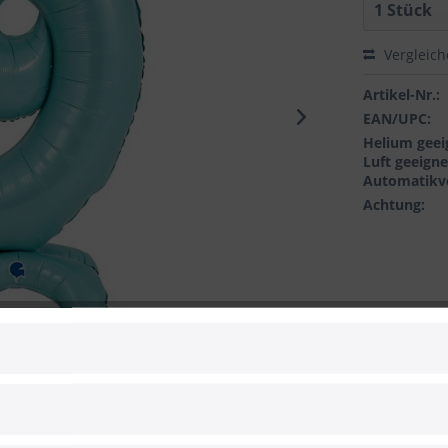
Vergleic
Artikel-Nr.:
EAN/UPC:
Helium geei
Luft geeigne
Automatikve
Achtung:
 zum Hersteller