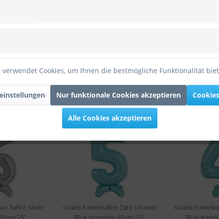
lue standups 65cm/25"
 65cm/25"
ienballon Zahl 9 Pastel Blue standups 65cm/25""
 verwendet Cookies, um Ihnen die bestmögliche Funktionalität bie
einstellungen
Nur funktionale Cookies akzeptieren
Cookies
Alle Cookies akzeptieren
on Zahl 6 Silver
Grabo Folienballon Zahl 5 Pastel
Grabo Folienbal
65cm/25"
Blue standups 65cm/25"
Blue stand