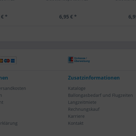
 € *
6,95 € *
6,9
nen
Zusatzinformationen
Versandkosten
Kataloge
n
Ballongasbedarf und Flugzeiten
ht
Langzeitmiete
Rechnungskauf
Karriere
rklärung
Kontakt