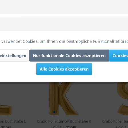
ld 100cm/40"
ienballon Buchstabe T Gold 100cm/40""
 verwendet Cookies, um Ihnen die bestmögliche Funktionalität bie
einstellungen
Nur funktionale Cookies akzeptieren
Cookies
Alle Cookies akzeptieren
lon Buchstabe L
Grabo Folienballon Buchstabe K
Grabo Folienba
0cm/40"
Gold 100cm/40"
Gold 1