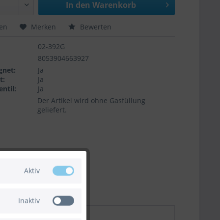
In den
Warenkorb
hen
Merken
Bewerten
02-392G
8053904663927
gnet:
Ja
t:
Ja
ntil:
Ja
Der Artikel wird ohne Gasfüllung
geliefert.
Aktiv
Inaktiv