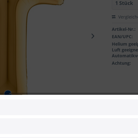
Vergleic
Artikel-Nr.:
EAN/UPC:
Helium geei
Luft geeigne
Automatikve
Achtung:
 zum Hersteller