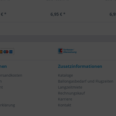
 € *
6,95 € *
6,9
nen
Zusatzinformationen
Versandkosten
Kataloge
n
Ballongasbedarf und Flugzeiten
ht
Langzeitmiete
Rechnungskauf
Karriere
rklärung
Kontakt