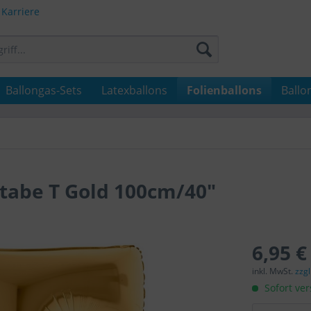
Karriere
Ballongas-Sets
Latexballons
Folienballons
Ballo
tabe T Gold 100cm/40"
6,95 €
inkl. MwSt.
zzg
Sofort ver