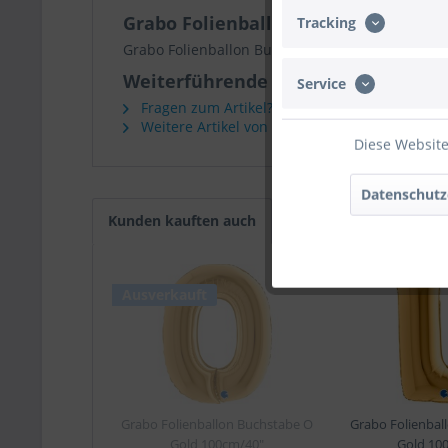
Grabo Folienballon Buchstabe T Go
Tracking
Grabo Folienballon Buchstabe T Gold 100cm/40"
Weiterführende Links zu "Grabo Fol
Service
Fragen zum Artikel?
Weitere Artikel von Grabo
Diese Website
Datenschutz
Kunden kauften auch
Ausverkauft
Grabo Folienballon Buchstabe O
Grabo Folienbal
Gold 100cm/40"
Gold 10