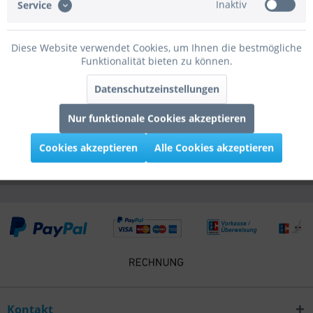
Inaktiv
schmal sie auch sind, Kerzen sind...
mehr
Service
Bewertungen
0
Diese Website verwendet Cookies, um Ihnen die bestmögliche
Bewertungen lesen, schreiben und diskutieren...
mehr
Funktionalität bieten zu können.
Datenschutzeinstellungen
Infos zum Hersteller
Folgende Infos zum Hersteller sind verfübar......
mehr
Nur funktionale Cookies akzeptieren
Cookies akzeptieren
Alle Cookies akzeptieren
Kunden kauften auch
Kontakt