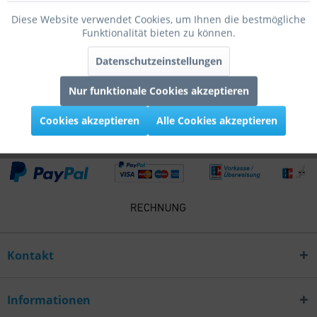
Diese Website verwendet Cookies, um Ihnen die bestmögliche
Bewertungen
0
Funktionalität bieten zu können.
Bewertungen lesen, schreiben und diskutieren...
mehr
Datenschutzeinstellungen
Infos zum Hersteller
Nur funktionale Cookies akzeptieren
Folgende Infos zum Hersteller sind verfübar......
mehr
Cookies akzeptieren
Alle Cookies akzeptieren
Kontakt
Informationen