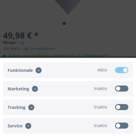
49,98 € *
Menge:
1 Kg
inkl. MwSt.
zzgl. Versandkosten
Sofort versandfertig, Lieferzeit ca. 1-3 Werktage*
In den
Warenkorb
Aktiv
Funktionale
Merken
Bewerten
Inaktiv
Marketing
Artikel-Nr.:
75-802952
EAN/UPC:
4251662802952
Inaktiv
Tracking
Beschreibung
Inaktiv
Service
Goodtimes Folienkonfetti 3cm Herz 1kg Satin Hellblau
mehr