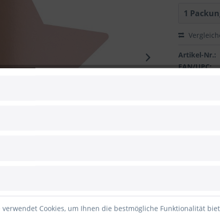
Vergleic
Artikel-Nr.:
EAN/UPC:
 zum Hersteller
 verwendet Cookies, um Ihnen die bestmögliche Funktionalität bie