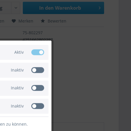
In den
Warenkorb
hen
Merken
Bewerten
75-802297
4251662802297
Aktiv
Inaktiv
Inaktiv
Inaktiv
ten zu können.