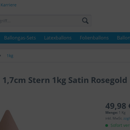
Karriere
Ballongas-Sets
Latexballons
Folienballons
Ballo
1kg
 1,7cm Stern 1kg Satin Rosegold
49,98 
Menge:
1 Kg
inkl. MwSt.
zzg
Sofort ver