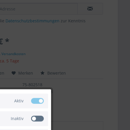
die
Datenschutzbestimmungen
zur Kenntnis
€ *
l. Versandkosten
 ca. 5 Tage
hen
Merken
Bewerten
75-802518
4251662802518
Aktiv
Inaktiv