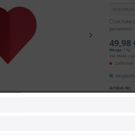
Ich habe 
genommen.
49,98 
Menge:
1 Kg
inkl. MwSt.
zzg
Lieferzeit
Vergleic
Artikel-Nr.:
EAN/UPC:
 zum Hersteller