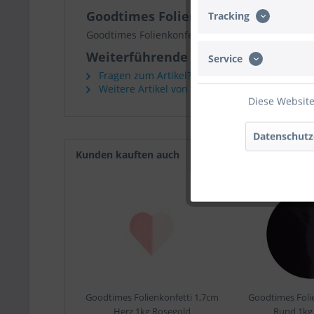
Goodtimes Folienkonfetti 1,7cm Her
Tracking
Goodtimes Folienkonfetti 1,7cm Herz 1kg Rot
Weiterführende Links zu "Goodtimes
Service
Fragen zum Artikel?
Weitere Artikel von Goodtimes
Diese Website
Datenschutz
Kunden kauften auch
Goodtimes Folienkonfetti 1,7cm
Goodtimes Foli
Herz 1kg Rosegold
Rund 1kg