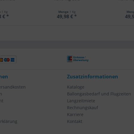
e
1 Kg
Menge
1 Kg
Men
8 € *
49,98 € *
49,9
nen
Zusatzinformationen
Versandkosten
Kataloge
n
Ballongasbedarf und Flugzeiten
ht
Langzeitmiete
Rechnungskauf
Karriere
rklärung
Kontakt