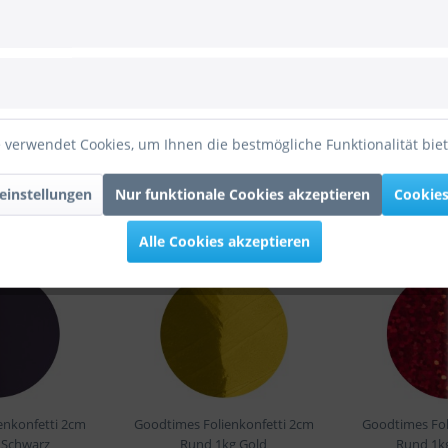
z 1kg Rot
 Folienkonfetti 1,7cm Herz 1kg Rot"
 verwendet Cookies, um Ihnen die bestmögliche Funktionalität bie
einstellungen
Nur funktionale Cookies akzeptieren
Cookies
Alle Cookies akzeptieren
enkonfetti 2cm
Goodtimes Folienkonfetti 2cm
Goodtimes Fol
 Schwarz
Rund 1kg Gold
Rund 1k