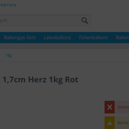
Karriere
Ballongas-Sets
Latexballons
Folienballons
Ballo
1kg
 1,7cm Herz 1kg Rot
Dieser
Benach