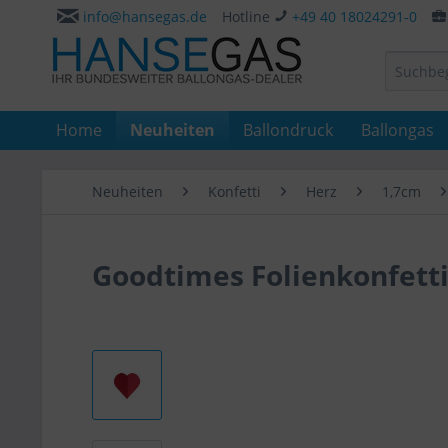
info@hansegas.de
Hotline
+49 40 18024291-0
Home
Neuheiten
Ballondruck
Ballongas
Neuheiten
Konfetti
Herz
1,7cm
Goodtimes Folienkonfetti