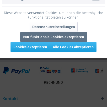
Bewertungen
0
Diese Website verwendet Cookies, um Ihnen die bestmögliche
Bewertungen lesen, schreiben und diskutieren...
mehr
Funktionalität bieten zu können.
Infos zum Hersteller
Datenschutzeinstellungen
Folgende Infos zum Hersteller sind verfübar......
mehr
Nur funktionale Cookies akzeptieren
Kunden kauften auch
Cookies akzeptieren
Alle Cookies akzeptieren
Kontakt