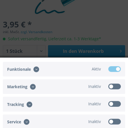
3,95 € *
inkl. MwSt.
zzgl. Versandkosten
Sofort versandfertig, Lieferzeit ca. 1-3 Werktage*
In den
Warenkorb
Merken
Bewerten
Aktiv
Funktionale
Artikel-Nr.:
09-47519010
EAN/UPC:
400476017553
Inaktiv
Marketing
Beschreibung
Inaktiv
Tracking
Produktmerkmale A Glanzlackmarker für stark deckendes,
permanentes und...
mehr
Inaktiv
Service
Bewertungen
0